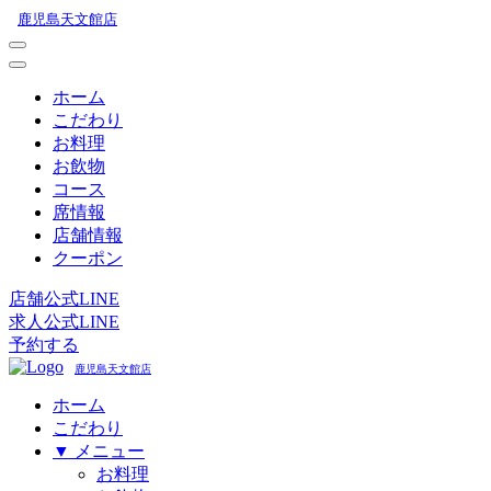
鹿児島天文館店
ホーム
こだわり
お料理
お飲物
コース
席情報
店舗情報
クーポン
店舗公式LINE
求人公式LINE
予約する
鹿児島天文館店
ホーム
こだわり
▼ メニュー
お料理