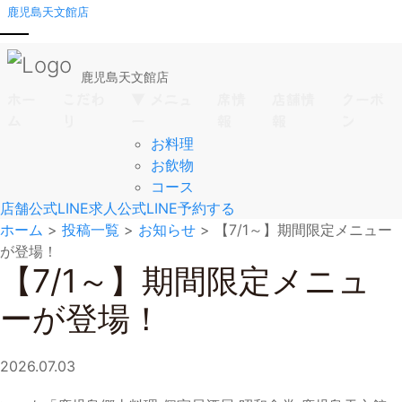
鹿児島天文館店
鹿児島天文館店
ホー
こだわ
▼ メニュ
席情
店舗情
クーポ
ム
り
ー
報
報
ン
お料理
お飲物
コース
店舗公式LINE
求人公式LINE
予約する
ホーム
>
投稿一覧
>
お知らせ
>
【7/1～】期間限定メニュー
が登場！
【7/1～】期間限定メニュ
ーが登場！
2026.07.03